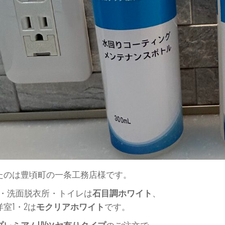
たのは豊頃町の一条工務店様です。
K・洗面脱衣所・トイレは
石目調ホワイト
、
室1・2は
モクリアホワイト
です。
プレミアムUVツヤ有りタイプ
のご注文で、