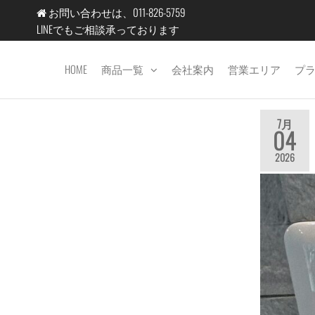
コ
お問い合わせは、011-826-5759
ン
LINEでもご相談承っております
テ
ン
HOME
商品一覧
会社案内
営業エリア
プ
エ
ツ
コ
へ
テ
ス
7月
04
キ
ッ
2026
ッ
ク
プ
北
海
道