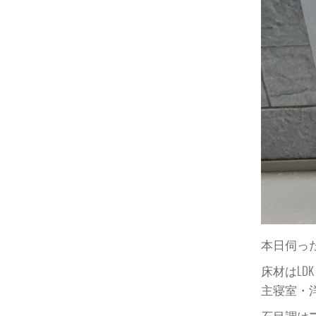
本日伺っ
床材はLD
主寝室・洋
石目調は