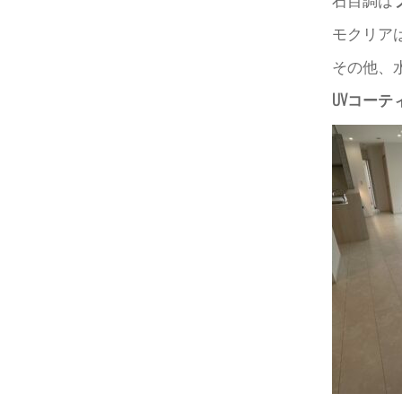
モクリア
その他、
UVコ