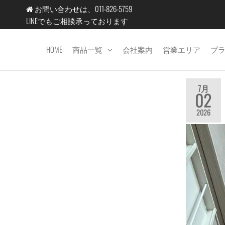
コ
お問い合わせは、011-826-5759
ン
LINEでもご相談承っております
テ
ン
HOME
商品一覧
会社案内
営業エリア
プ
エ
ツ
コ
へ
テ
ス
7月
02
キ
ッ
2026
ッ
ク
プ
北
海
道