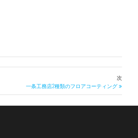
次
次
の
一条工務店2種類のフロアコーティング
投
稿