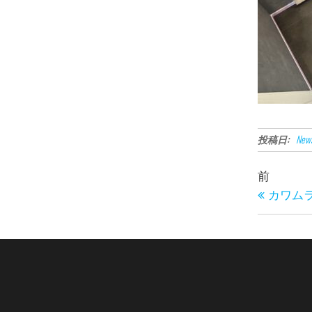
投稿日:
New
投
過
前
稿
去
カワム
の
ナ
投
ビ
稿
ゲ
ー