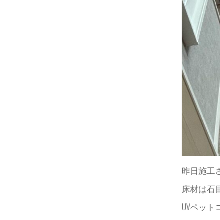
昨日施工
床材は石
UVペッ