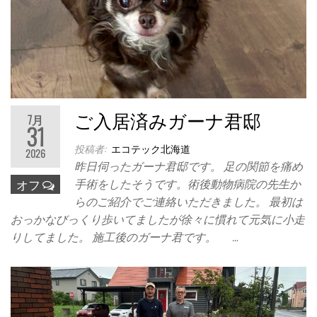
ご入居済みガーナ君邸
7月
31
投稿者:
エコテック北海道
2026
昨日伺ったガーナ君邸です。 足の関節を痛め
手術をしたそうです。術後動物病院の先生か
オフ
らのご紹介でご連絡いただきました。 最初は
おっかなびっくり歩いてましたが徐々に慣れて元気に小走
りしてました。 施工後のガーナ君です。 …