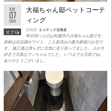
大福ちゃん邸ペットコーテ
8月
07
ィング
2026
投稿者:
エコテック北海道
オフ
昨日伺ったのは札幌市の大福ちゃん邸です。
床材は石目調ホワイト、ご入居済みの愛犬家様のお宅で
す。 施工後は滑らずに元気に走り回ってました。 人が大
好きで元気なワンちゃんでした。 いつまでも元気でね。
ありがとうございまし…