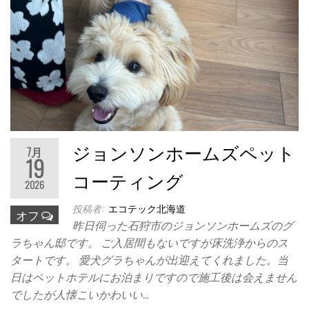
ジョンソンホームズペット
7月
19
コーティング
2026
投稿者:
エコテック北海道
オフ
昨日伺った石狩市のジョンソンホームズのグ
ラちゃん邸です。 ご入居間もないですが床洗浄からのス
タートです。 愛犬グラちゃんが出迎えてくれました。当
日はペットホテルにお泊まりですので施工後は会えません
でしたが人懐こいかわいい…