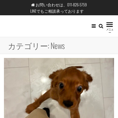
コ
お問い合わせは、011-826-5759
ン
LINEでもご相談承っております
テ
ン
エ
メニュ
ツ
ー
コ
へ
カテゴリー:
News
テ
ス
キ
ッ
ッ
ク
プ
北
海
道