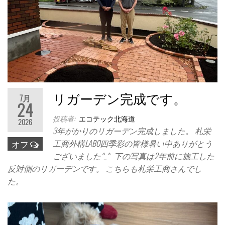
リガーデン完成です。
7月
24
投稿者:
エコテック北海道
2026
3年がかりのリガーデン完成しました。 札栄
工商外構LABO四季彩の皆様暑い中ありがとう
オフ
ございました^_^ 下の写真は2年前に施工した
反対側のリガーデンです。 こちらも札栄工商さんでし
た。