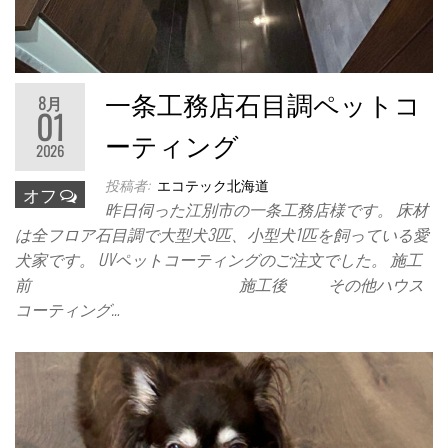
一条工務店石目調ペットコ
8月
01
ーティング
2026
投稿者:
エコテック北海道
オフ
昨日伺った江別市の一条工務店様です。 床材
は全フロア石目調で大型犬3匹、小型犬1匹を飼っている愛
犬家です。 UVペットコーティングのご注文でした。 施工
前 施工後 その他ハウス
コーティング…