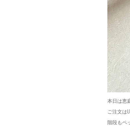
本日は恵
ご注文は
階段もペ