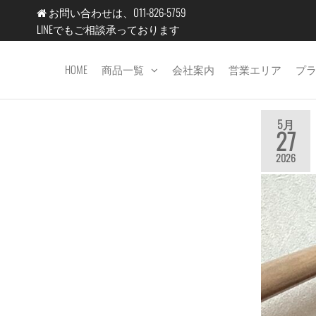
コ
お問い合わせは、011-826-5759
ン
LINEでもご相談承っております
テ
ン
HOME
商品一覧
会社案内
営業エリア
プ
エ
ツ
コ
へ
テ
ス
5月
27
キ
ッ
2026
ッ
ク
プ
北
海
道