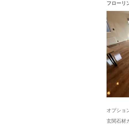
フロー
オプショ
玄関石材