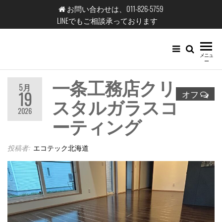
コ
お問い合わせは、011-826-5759
ン
LINEでもご相談承っております
テ
ン
エ
メニュ
ツ
ー
コ
へ
一条工務店クリ
テ
ス
5月
19
オフ
スタルガラスコ
キ
ッ
2026
ッ
ク
ーティング
プ
北
海
投稿者:
エコテック北海道
道