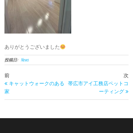
ありがとうございました
投稿日:
News
投
過
前
次
稿
去
キャットウォークのある
帯広市アイ工務店ペットコ
の
家
ーティング
ナ
投
ビ
稿
ゲ
ー