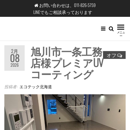
コ
お問い合わせは、011-826-5759
ン
LINEでもご相談承っております
テ
ン
エ
メニュ
ツ
ー
コ
へ
旭川市一条工務
テ
ス
2月
08
オフ
店様プレミアUV
キ
ッ
2026
ッ
ク
コーティング
プ
北
海
投稿者:
エコテック北海道
道