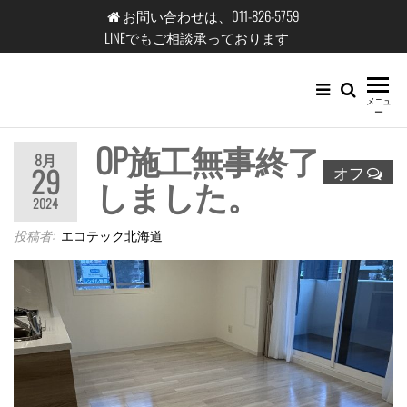
コ
お問い合わせは、011-826-5759
ン
LINEでもご相談承っております
テ
ン
エ
メニュ
ツ
ー
コ
へ
OP施工無事終了
テ
ス
8月
29
オフ
しました。
キ
ッ
2024
ッ
ク
プ
投稿者:
エコテック北海道
北
海
道