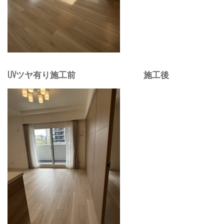
UVツヤ有り施工前 施工後